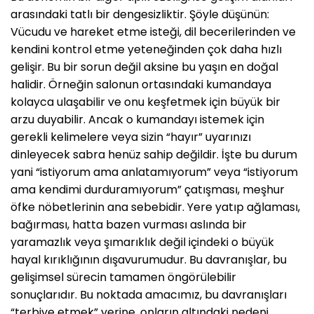
arasındaki tatlı bir dengesizliktir. Şöyle düşünün:
Vücudu ve hareket etme isteği, dil becerilerinden ve
kendini kontrol etme yeteneğinden çok daha hızlı
gelişir. Bu bir sorun değil aksine bu yaşın en doğal
halidir. Örneğin salonun ortasındaki kumandaya
kolayca ulaşabilir ve onu keşfetmek için büyük bir
arzu duyabilir. Ancak o kumandayı istemek için
gerekli kelimelere veya sizin “hayır” uyarınızı
dinleyecek sabra henüz sahip değildir. İşte bu durum
yani “istiyorum ama anlatamıyorum” veya “istiyorum
ama kendimi durduramıyorum” çatışması, meşhur
öfke nöbetlerinin ana sebebidir. Yere yatıp ağlaması,
bağırması, hatta bazen vurması aslında bir
yaramazlık veya şımarıklık değil içindeki o büyük
hayal kırıklığının dışavurumudur. Bu davranışlar, bu
gelişimsel sürecin tamamen öngörülebilir
sonuçlarıdır. Bu noktada amacımız, bu davranışları
“terbiye etmek” yerine, onların altındaki nedeni