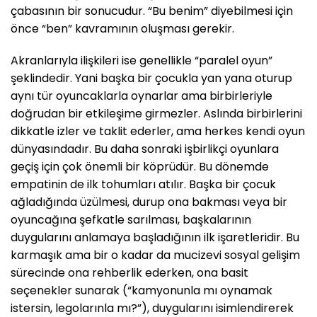
çabasının bir sonucudur. “Bu benim” diyebilmesi için
önce “ben” kavramının oluşması gerekir.
Akranlarıyla ilişkileri ise genellikle “paralel oyun”
şeklindedir. Yani başka bir çocukla yan yana oturup
aynı tür oyuncaklarla oynarlar ama birbirleriyle
doğrudan bir etkileşime girmezler. Aslında birbirlerini
dikkatle izler ve taklit ederler, ama herkes kendi oyun
dünyasındadır. Bu daha sonraki işbirlikçi oyunlara
geçiş için çok önemli bir köprüdür. Bu dönemde
empatinin de ilk tohumları atılır. Başka bir çocuk
ağladığında üzülmesi, durup ona bakması veya bir
oyuncağına şefkatle sarılması, başkalarının
duygularını anlamaya başladığının ilk işaretleridir. Bu
karmaşık ama bir o kadar da mucizevi sosyal gelişim
sürecinde ona rehberlik ederken, ona basit
seçenekler sunarak (“kamyonunla mı oynamak
istersin, legolarınla mı?”), duygularını isimlendirerek