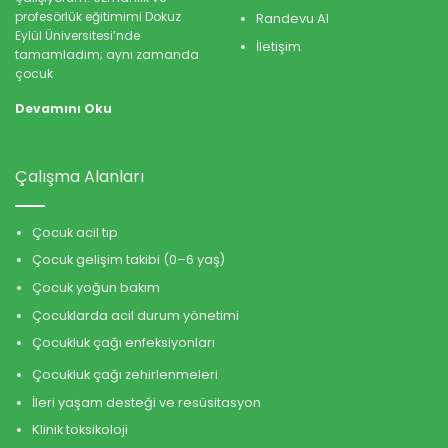
profesörlük eğitimimi Dokuz
Randevu Al
Eylül Üniversitesi’nde
İletişim
tamamladım; aynı zamanda
çocuk
Devamını Oku
Çalışma Alanları
Çocuk acil tıp
Çocuk gelişim takibi (0–6 yaş)
Çocuk yoğun bakım
Çocuklarda acil durum yönetimi
Çocukluk çağı enfeksiyonları
Çocukluk çağı zehirlenmeleri
İleri yaşam desteği ve resüsitasyon
Klinik toksikoloji